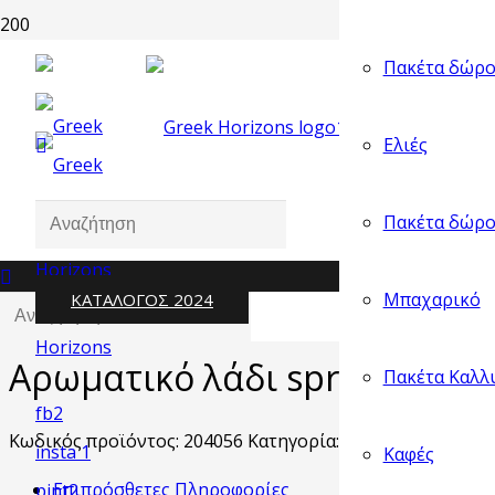
Πακέτα δώρο
Λίστα
Ελιές
Πακέτα δώρο
Μπαχαρικό
ΚΑΤΑΛΟΓΟΣ 2024
Αρχική σελίδα
/
Ελαιόλαδο
/
Λάδι αρωματικό spray 75ml
/
Αρωματικό λάδι spray σκόρδ
Πακέτα Καλλ
Κωδικός προϊόντος:
204056
Κατηγορία:
Λάδι αρωματικό s
Καφές
Επιπρόσθετες Πληροφορίες