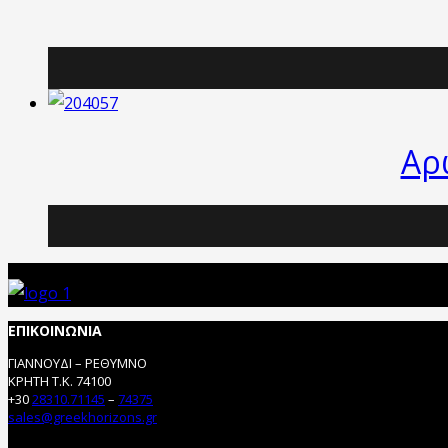
Αρ
ΕΠΙΚΟΙΝΩΝΙΑ
ΓΙΑΝΝΟΥΔΙ – ΡΕΘΥΜΝΟ
ΚΡΗΤΗ Τ.Κ. 74100
+30
28310.71145
–
74375
sales@greekhorizons.gr