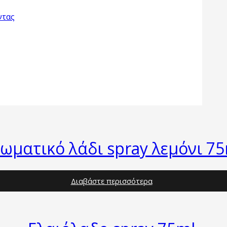
ντας
ωματικό λάδι spray λεμόνι 75
Διαβάστε περισσότερα