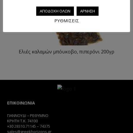
ΑΠΟΔΟΧΗ ΟΛΩΝ
ΑΡΝΗΣΗ
ΡΥΘΜΙΣΕΙΣ
Ελιές καλαμών μπόυκοβο, πιπερόνι 200γρ
ΕΠΙΚΟΙΝΩΝΙΑ
ΓΙΑΝΝΟΥΔΙ – ΡΕΘΥΜΝΟ
ΚΡΗΤΗ Τ.Κ. 74100
+30
28310.71145
–
74375
sales@greekhorizons.gr