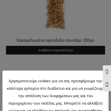
Καραμελωμένο αμύγδαλο σουσάμι 200γρ.
Διαβάστε περισσότερα
Ενα
Χρησιμοποιούμε cookies για να σας προσφέρουμε την
Ενα
καλύτερη εμπειρία στο διαδίκτυο και για να γνωρίζουμε
την απόδοση των διαφημίσεων μας και του
περιεχομένου των σελίδας μας. Μπορείτε να αλλάξετε
γνώμη και να αλλάξετε τις επιλογές της συγκατάθεσης