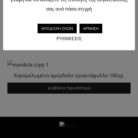
σας ανά πάσα στιγμή
ΑΠΟΔΟΧΗ ΟΛΩΝ
ΑΡΝΗΣΗ
Καραμελωμένο φυστίκι 100γρ.
ΡΥΘΜΙΣΕΙΣ
Διαβάστε περισσότερα
Καραμελωμένο αμύγδαλο τριαντάφυλλο 100γρ.
Διαβάστε περισσότερα