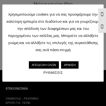
Μείγμα για γύρο 60γρ
Διαβάστε περισσότερα
Χρησιμοποιούμε cookies για να σας προσφέρουμε την
Ενα
καλύτερη εμπειρία στο διαδίκτυο και για να γνωρίζουμε
Ενα
την απόδοση των διαφημίσεων μας και του
περιεχομένου των σελίδας μας. Μπορείτε να αλλάξετε
Μείγμα για πατάτα πάπρικα 50γρ.
γνώμη και να αλλάξετε τις επιλογές της συγκατάθεσης
Διαβάστε περισσότερα
σας ανά πάσα στιγμή
ΑΠΟΔΟΧΗ ΟΛΩΝ
ΑΡΝΗΣΗ
ΡΥΘΜΙΣΕΙΣ
ΕΠΙΚΟΙΝΩΝΙΑ
ΓΙΑΝΝΟΥΔΙ – ΡΕΘΥΜΝΟ
ΚΡΗΤΗ Τ.Κ. 74100