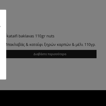
ν
Μπακλαβάς & καταΐφι ξηρών καρπών & μέλι 110γρ.
Διαβάστε περισσότερα