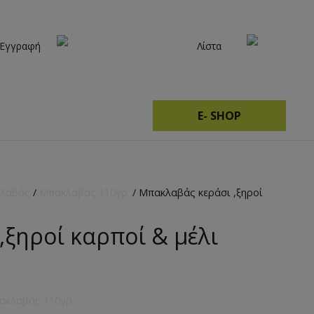
 Εγγραφή
Λίστα
E- SHOP
λαβάς
/
Μπακλαβάς 110γρ.
/ Μπακλαβάς κεράσι ,ξηροί
ξηροί καρποί & μέλι
ακλαβάς 110γρ.