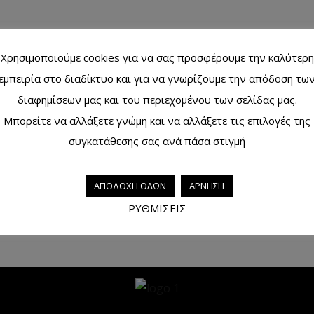
Χρησιμοποιούμε cookies για να σας προσφέρουμε την καλύτερη
εμπειρία στο διαδίκτυο και για να γνωρίζουμε την απόδοση τω
διαφημίσεων μας και του περιεχομένου των σελίδας μας.
Μπορείτε να αλλάξετε γνώμη και να αλλάξετε τις επιλογές της
Μπακλαβάς φράουλα, σοκολάτα, ξηροί καρποί &
συγκατάθεσης σας ανά πάσα στιγμή
μέλι 110γρ.
Διαβάστε περισσότερα
ΑΠΟΔΟΧΗ ΟΛΩΝ
ΑΡΝΗΣΗ
ΡΥΘΜΙΣΕΙΣ