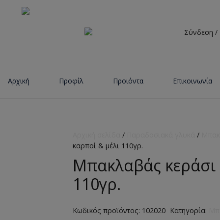
Σύνδεση /
Αρχική
Προφίλ
Προιόντα
Επικοινωνία
Αρχική σελίδα
/
Παραδοσιακά γλυκά
/
Μπακ
καρποί & μέλι 110γρ.
Μπακλαβάς κεράσι ,
110γρ.
Κωδικός προϊόντος:
102020
Κατηγορία:
Μπ