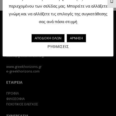
Ενα
περιεχομένου των σελίδας μας. Μπορείτε να αλλάξετε
γνώμη και να αλλάξετε τις επιλογές της συγκατάθεσης
σας ανά πάσα στιγμή
ΕΠΙΚΟΙΝΩΝΙΑ
ΑΠΟΔΟΧΗ ΟΛΩΝ
ΑΡΝΗΣΗ
ΓΙΑΝΝΟΥΔΙ – ΡΕΘΥΜΝΟ
ΡΥΘΜΙΣΕΙΣ
ΚΡΗΤΗ Τ.Κ. 74100
+30
28310.71145
–
74375
sales@greekhorizons.gr
www.greekhorizons.gr
e-greekhorizons.com
ΕΤΑΙΡΕΙΑ
ΠΡΟΦΙΛ
ΦΙΛΟΣΟΦΙΑ
ΠΟΙΟΤΙΚΟΣ ΕΛΕΓΧΟΣ
ΣΥΝΕΡΓΑΣΙΑ