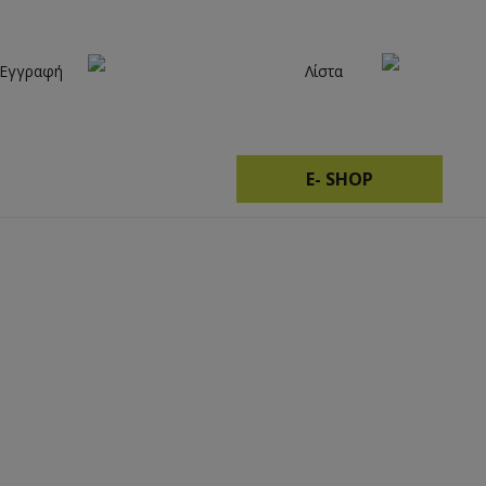
 Εγγραφή
Λίστα
E- SHOP