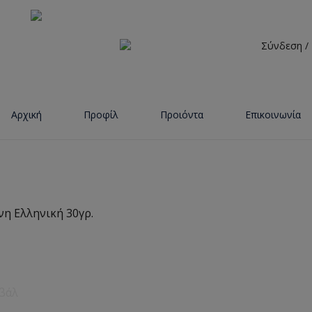
Σύνδεση /
Αρχική
Προφίλ
Προιόντα
Επικοινωνία
νη Ελληνική 30γρ.
βάλ