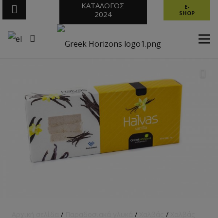
ΚΑΤΑΛΟΓΟΣ
E-
2024
SHOP
Αρχική σελίδα
/
Παραδοσιακά γλυκά
/
Χαλβάς
/
Χαλβάς