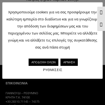
Διαβάστε περισσότερα
Χρησιμοποιούμε cookies για να σας προσφέρουμε την
Ενα
καλύτερη εμπειρία στο διαδίκτυο και για να γνωρίζουμε
Ενα
την απόδοση των διαφημίσεων μας και του
περιεχομένου των σελίδας μας. Μπορείτε να αλλάξετε
Χαλβάς φυστίκι κελυφωτό 200γρ.
γνώμη και να αλλάξετε τις επιλογές της συγκατάθεσης
Διαβάστε περισσότερα
σας ανά πάσα στιγμή
ΑΠΟΔΟΧΗ ΟΛΩΝ
ΑΡΝΗΣΗ
ΡΥΘΜΙΣΕΙΣ
ΕΠΙΚΟΙΝΩΝΙΑ
ΓΙΑΝΝΟΥΔΙ – ΡΕΘΥΜΝΟ
ΚΡΗΤΗ Τ.Κ. 74100
+30
28310.71145
–
74375