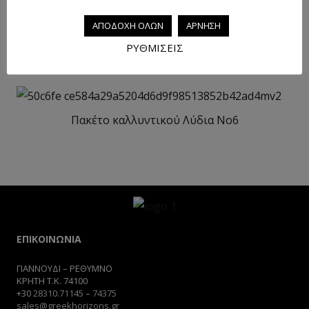
ΑΠΟΔΟΧΗ ΟΛΩΝ
ΑΡΝΗΣΗ
Πακέτο καλλυντικού Λύδια No12
ΡΥΘΜΙΣΕΙΣ
Πακέτο καλλυντικού Λύδια No6
ΕΠΙΚΟΙΝΩΝΙΑ
ΓΙΑΝΝΟΥΔΙ – ΡΕΘΥΜΝΟ
ΚΡΗΤΗ Τ.Κ. 74100
+30
28310.71145
–
74375
sales@greekhorizons.gr