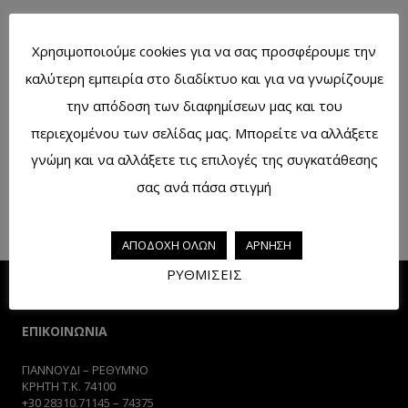
Χρησιμοποιούμε cookies για να σας προσφέρουμε την
Πακέτο καλλυντικού Λύδια No5
καλύτερη εμπειρία στο διαδίκτυο και για να γνωρίζουμε
την απόδοση των διαφημίσεων μας και του
περιεχομένου των σελίδας μας. Μπορείτε να αλλάξετε
γνώμη και να αλλάξετε τις επιλογές της συγκατάθεσης
Πακέτο καλλυντικού Λύδια No2
σας ανά πάσα στιγμή
ΑΠΟΔΟΧΗ ΟΛΩΝ
ΑΡΝΗΣΗ
ΡΥΘΜΙΣΕΙΣ
ΕΠΙΚΟΙΝΩΝΙΑ
ΓΙΑΝΝΟΥΔΙ – ΡΕΘΥΜΝΟ
ΚΡΗΤΗ Τ.Κ. 74100
+30
28310.71145
–
74375