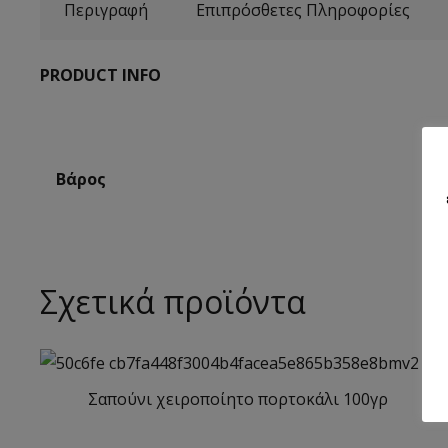
Περιγραφή
Επιπρόσθετες Πληροφορίες
PRODUCT INFO
Βάρος
Σχετικά προϊόντα
Σαπούνι χειρoποίητο πορτοκάλι 100γρ