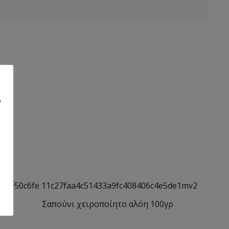
ν
Σαπούνι χειρoποίητο αλόη 100γρ