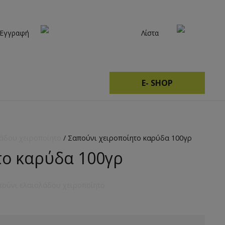
 Εγγραφή
Λίστα
E- SHOP
άδου χειροποίητο
/ Σαπούνι χειρoποίητο καρύδα 100γρ
το καρύδα 100γρ
πούνι ελαιολάδου χειροποίητο