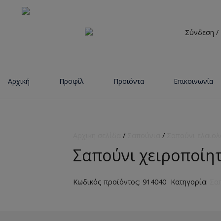
Σύνδεση /
Αρχική
Προφίλ
Προιόντα
Επικοινωνία
Αρχική σελίδα
/
Σαπούνια
/
Σαπούνι ελαιολ
Σαπούνι χειρoποίη
Κωδικός προϊόντος:
914040
Κατηγορία:
Σα