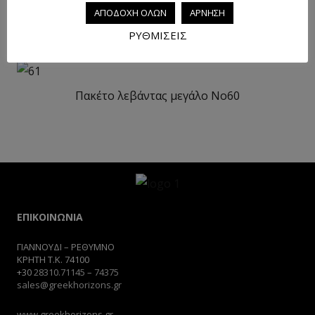
ΑΠΟΔΟΧΗ ΟΛΩΝ
ΑΡΝΗΣΗ
Πακέτο λεβάντας μεγάλο No53
ΡΥΘΜΙΣΕΙΣ
Πακέτο λεβάντας μεγάλο No60
ΕΠΙΚΟΙΝΩΝΙΑ
ΓΙΑΝΝΟΥΔΙ – ΡΕΘΥΜΝΟ
ΚΡΗΤΗ Τ.Κ. 74100
+30
28310.71145
–
74375
sales@greekhorizons.gr
www.greekhorizons.gr