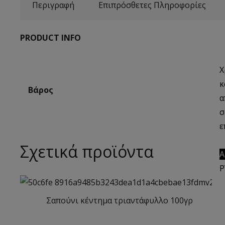
Περιγραφή
Επιπρόσθετες Πληροφορίες
PRODUCT INFO
Χ
κ
Βάρος
α
σ
ε
Σχετικά προϊόντα
Α
Ρ
Σαπούνι κέντημα τριαντάφυλλο 100γρ