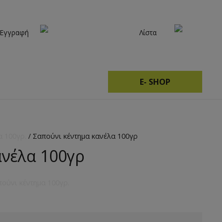
 Εγγραφή
Λίστα
E- SHOP
α 100γρ.
/ Σαπούνι κέντημα κανέλα 100γρ
ανέλα 100γρ
ούνι κέντημα 100γρ.