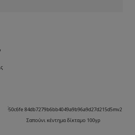
ν
ις
Σαπούνι κέντημα δίκταμο 100γρ