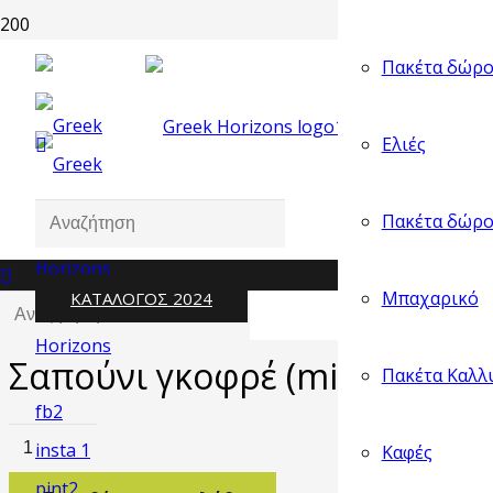
Πακέτα δώρο
Λίστα
Ελιές
Πακέτα δώρο
Μπαχαρικό
ΚΑΤΑΛΟΓΟΣ 2024
Αρχική σελίδα
/
Σαπούνια
/
Σαπούνι γκοφρέ (mini welle) 8
Σαπούνι γκοφρέ (mini welle)
Πακέτα Καλλ
Σαπούνι
Καφές
γκοφρέ