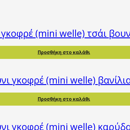
γκοφρέ (mini welle) τσάι βου
Προσθήκη στο καλάθι
νι γκοφρέ (mini welle) βανίλι
Προσθήκη στο καλάθι
νι γκοφρέ (mini welle) καρύδ