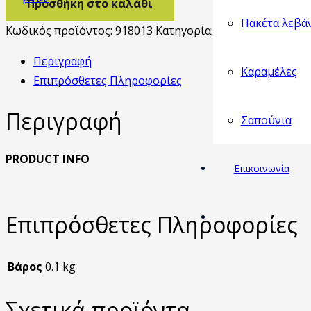
Προσθήκη στο καλάθι
(mini
Πακέτα λεβά
welle)
Κωδικός προϊόντος:
918013
Κατηγορία:
Σαπούνι γκοφρέ (m
τριαντάφυλλο
Περιγραφή
85γρ
Καραμέλες
Επιπρόσθετες Πληροφορίες
ποσότητα
Περιγραφή
Σαπούνια
PRODUCT INFO
Επικοινωνία
Επιπρόσθετες Πληροφορίες
Βάρος
0.1 kg
Σχετικά προϊόντα