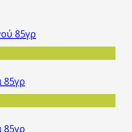
νού 85γρ
α 85γρ
α 85γρ