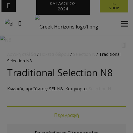
ΚΑΤΑΛΟΓΟΣ
E-
2024
SHOP
Αρχική σελίδα
/
Πακέτα δώρου
/
Selection N
/ Traditional
Selection N8
Traditional Selection N8
Κωδικός προϊόντος:
SEL.N8
Κατηγορία:
Selection N
Περιγραφή
Επιπρόσθετες Πληροφορίες