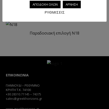
ΑΠΟΔΟΧΗ ΟΛΩΝ
ΑΡΝΗΣΗ
Παραδοσιακή επιλογή N5
ΡΥΘΜΙΣΕΙΣ
Παραδοσιακή επιλογή N18
ΕΠΙΚΟΙΝΩΝΙΑ
ΓΙΑΝΝΟΥΔΙ – ΡΕΘΥΜΝΟ
ΚΡΗΤΗ Τ.Κ. 74100
+30
28310.71145
–
74375
sales@greekhorizons.gr
www.greekhorizons.gr