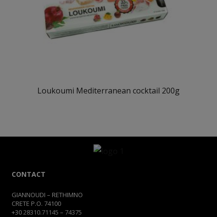
Loukoumi Mediterranean cocktail 200g
CONTACT
GIANNOUDI – RETHIMNO
CRETE P.O. 74100
+30
28310.71145
–
74375