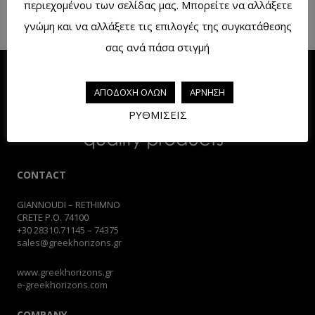
περιεχομένου των σελίδας μας. Μπορείτε να αλλάξετε
γνώμη και να αλλάξετε τις επιλογές της συγκατάθεσης
σας ανά πάσα στιγμή
ΑΠΟΔΟΧΗ ΟΛΩΝ
ΑΡΝΗΣΗ
ΡΥΘΜΙΣΕΙΣ
CONTACT
GIANNOUDI – RETHIMNO
CRETE P.O. 74100
+30
28310.71145
–
74375
sales@greekhorizons.gr
www.greekhorizons.gr
e-greekhorizons.com
COMPANY