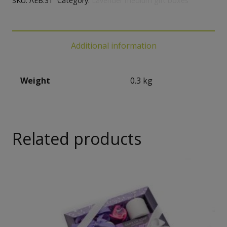
SKU:
ΛΕΒ.31
Category:
Lavender medium gift boxes
Additional information
Weight
0.3 kg
Related products