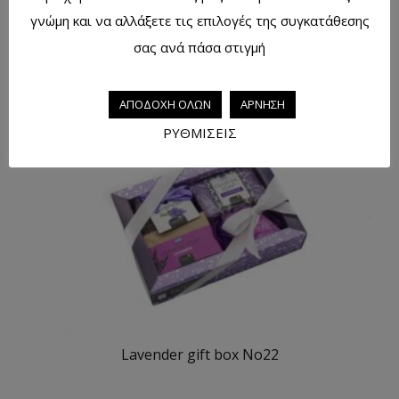
γνώμη και να αλλάξετε τις επιλογές της συγκατάθεσης
Lavender gift box No25
σας ανά πάσα στιγμή
ΑΠΟΔΟΧΗ ΟΛΩΝ
ΑΡΝΗΣΗ
ΡΥΘΜΙΣΕΙΣ
Lavender gift box No22