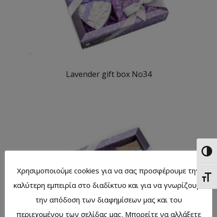
Lavender gift box No34
Toggl
Χρησιμοποιούμε cookies για να σας προσφέρουμε την
Toggl
καλύτερη εμπειρία στο διαδίκτυο και για να γνωρίζουμε
την απόδοση των διαφημίσεων μας και του
περιεχομένου των σελίδας μας. Μπορείτε να αλλάξετε