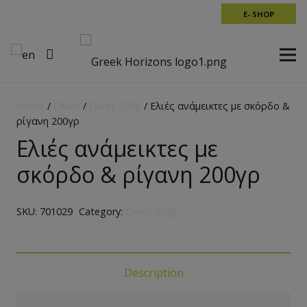
E- SHOP
Home
/
Olives
/
Olives 200g
/ Ελιές ανάμεικτες με σκόρδο &
ρίγανη 200γρ
Ελιές ανάμεικτες με
σκόρδο & ρίγανη 200γρ
SKU:
701029
Category:
Olives 200g
Description